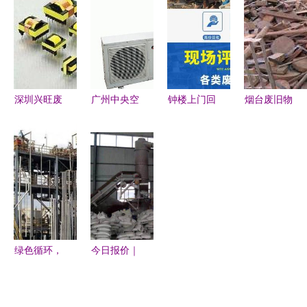
顺物资回收
元器件与广
护绿色家园
多少钱-河
的服务与价
电设备的绿
北瑞新基业
值
色循环之道
废旧物资回
收有限
深圳兴旺废
广州中央空
钟楼上门回
烟台废旧物
旧物资回收
调回收 – 广
收废铜，当
资回收 让
高价求购工
州友信达物
天上门，专
闲置与废弃
厂库存与报
资回收 环
业物资回收
物重新焕发
废物资，助
保与资源再
服务
光彩
力绿色循环
利用的领航
经济
者
绿色循环，
今日报价｜
安心无忧
江干区工厂
上海工厂设
废旧物资回