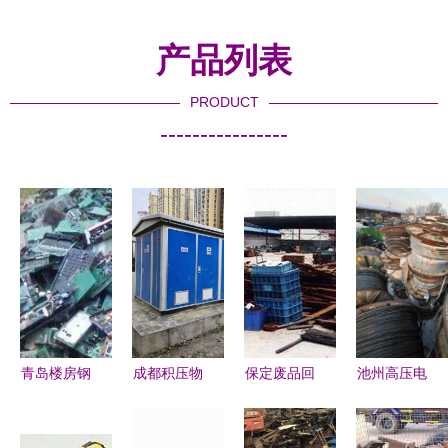
产品列表
PRODUCT
----------------
青岛楼房钢
成都积压物
保定废品回
池州高压电
筋回收市场
资回收 火
收公司 信
缆回收,绝
解析 鑫福
锅店、电子
守承诺，守
缘铝线回收